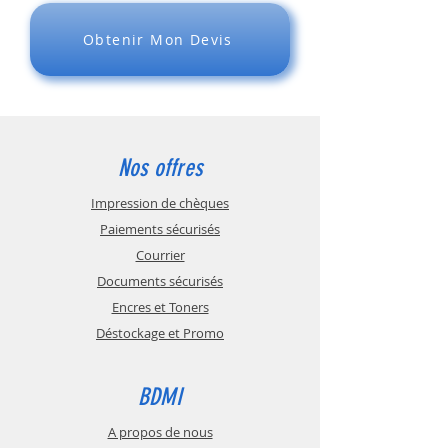
transitaire ou au transporteur de votre
choix.
Obtenir Mon Devis
TVA pour les envois dans les DOM et à
l'étranger : EXONÉRÉ - 0%
Délais de livraison constatés en général :
de 1 à 30 jours maximum, après la
commande.
Nos offres
Impression de chèques
Paiements sécurisés
Courrier
Documents sécurisés
Encres et Toners
Déstockage et Promo
BDMI
A propos de nous