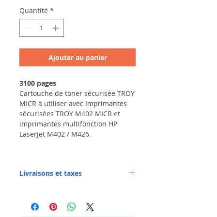
Quantité
*
Ajouter au panier
3100 pages
Cartouche de toner sécurisée TROY
MICR à utiliser avec Imprimantes
sécurisées TROY M402 MICR et
imprimantes multifonction HP
LaserJet M402 / M426.
Livraisons et taxes
DOM et étranger :
Frais de livraison dans les DOM et à
l’étranger : en sus - Tarifs négociés.
Nous pouvons aussi livrer à votre