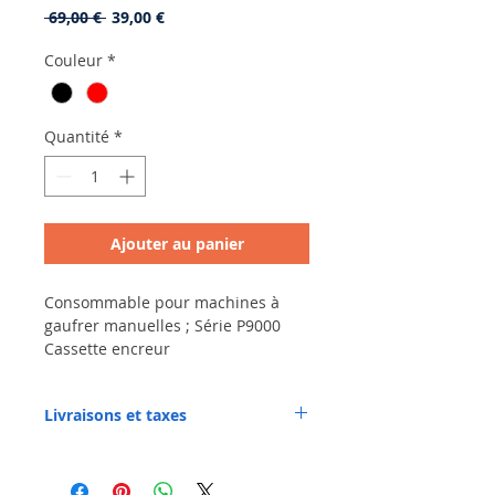
Prix
Prix
 69,00 € 
39,00 €
original
promotionnel
Couleur
*
Quantité
*
Ajouter au panier
Consommable pour machines à
gaufrer manuelles ; Série P9000
Cassette encreur
Livraisons et taxes
France métropolitaine :
Frais de livraison en France
métropolitaine : GRATUITS !