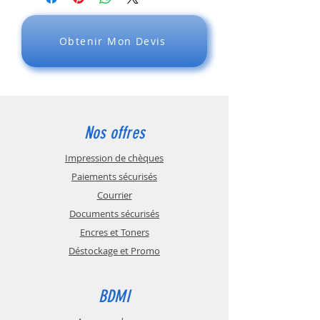
TVA pour les envois en France
métropolitaine : en sus - 20%
DOM et étranger :
Obtenir Mon Devis
Frais de livraison dans les DOM et à
l’étranger : en sus - Tarifs négociés.
Nous pouvons aussi livrer à votre
transitaire ou au transporteur de votre
choix.
TVA pour les envois dans les DOM et à
l'étranger : EXONÉRÉ - 0%
Nos offres
Délais de livraison constatés en général :
Impression de chèques
de 1 à 30 jours maximum, après la
Paiements sécurisés
commande.
Courrier
Documents sécurisés
Encres et Toners
Déstockage et Promo
BDMI