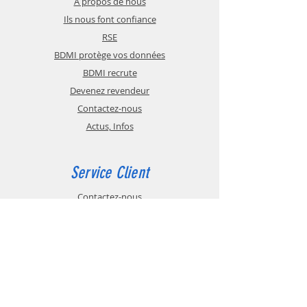
A propos de nous
Ils nous font confiance
RSE
BDMI protège vos données
BDMI recrute
Devenez revendeur
Contactez-nous
Actus, Infos
Service Client
Contactez-nous
CGV
Paiement sécurisé
Glossaire
Mentions légales