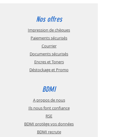
Délais de livraison constatés en général :
de 1 à 30 jours maximum, après la
commande.
Nos offres
Impression de chèques
Paiements sécurisés
Courrier
Documents sécurisés
Encres et Toners
Déstockage et Promo
BDMI
A propos de nous
Ils nous font confiance
RSE
BDMI protège vos données
BDMI recrute