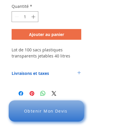
Quantité
*
Ajouter au panier
Lot de 100 sacs plastiques
transparents jetables 40 litres
Livraisons et taxes
DOM et étranger :
Frais de livraison dans les DOM et à
l’étranger : en sus - Tarifs négociés.
Nous pouvons aussi livrer à votre
transitaire ou au transporteur de votre
choix.
Obtenir Mon Devis
TVA pour les envois dans les DOM et à
l'étranger : EXONÉRÉ - 0%