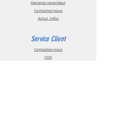
Devenez revendeur
Contactez-nous
Actus, Infos
Service Client
Contactez-nous
CGV
Paiement sécurisé
Glossaire
Mentions légales
Contactez-nous
Tel :
+33 (0)1 76 58 61 71
info@bdmi.fr
-
ventes@bdmi.fr