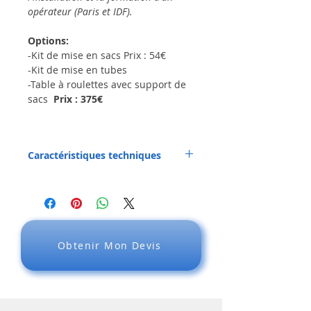
opérateur (Paris et IDF).
Options:
-Kit de mise en sacs Prix : 54€
-Kit de mise en tubes
-Table à roulettes avec support de
sacs
Prix : 375€
Caractéristiques techniques
Dimensions : 455x820x360mm
Poids : 58 kg
Vitesse de comptage : 2800 pièces/min
Détection fausses pièces: Oui (BCE OK)
Alimentation : entrée 230V/50Hz
Capacité de chargement : 10 000 pièces
Obtenir Mon Devis
Imprimante intégrée