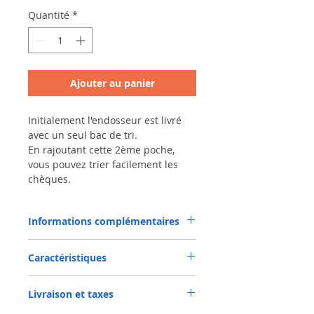
Quantité
*
Ajouter au panier
Initialement l'endosseur est livré
avec un seul bac de tri.
En rajoutant cette 2ème poche,
vous pouvez trier facilement les
chèques.
Informations complémentaires
Vous pouvez trier et retrouver aisément
Caractéristiques
les chèques "rejetés" :
les chèques sans signature,
On peut avoir un scanner avec 2 bacs – 2
ceux qui ont une différence entre le
Livraison et taxes
poches qui permettent le tri.
montant en lettres et celui en chiffres,
les chèques sans date et lieu