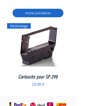
Articles précédents
Déstockage
Cartouche pour SP-298
Prix
25,00 €