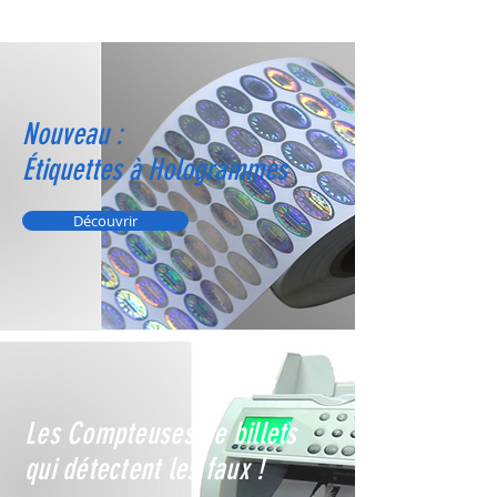
Nouveau :
Étiquettes à Hologrammes
Découvrir
Les Compteuses de billets
qui détectent les faux !